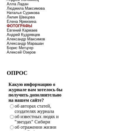
Алла Ладан
Людмила Максимова
Наталья Сурикова
Лилия Швецова
Елена Ярмизина
ФОТОГРАФЫ
Евгений Кармаев
Андрей Кудрявцев
Александр Максимов
Александр Марашан
Борис Метцгер
Алексей Озеров
ОПРОС
Какую информацию о
журнале вам хотелось бы
получить дополнительно
на нашем сайте?
об авторах статей,
создателях журнала
об известных людях и
"звездах" Сибири
об отражении жизни