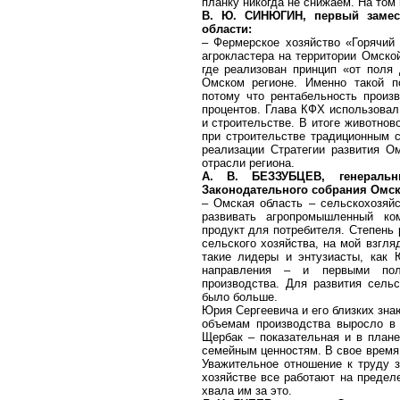
планку никогда не снижаем. На том
В. Ю. СИНЮГИН, первый замест
области:
– Фермерское хозяйство «Горячий
агрокластера на территории Омско
где реализован принцип «от поля
Омском регионе. Именно такой 
потому что рентабельность произ
процентов. Глава КФХ использовал
и строительстве. В итоге животно
при строительстве традиционным 
реализации Стратегии развития О
отрасли региона.
А. В. БЕЗЗУБЦЕВ, генеральн
Законодательного собрания Омск
– Омская область – сельскохозяйс
развивать агропромышленный ко
продукт для потребителя. Степен
сельского хозяйства, на мой взгля
такие лидеры и энтузиасты, как
направления – и первыми полу
производства. Для развития сель
было больше.
Юрия Сергеевича и его близких зна
объемам производства выросло в 
Щербак – показательная и в плане
семейным ценностям. В свое время
Уважительное отношение к труду 
хозяйстве все работают на пределе
хвала им за это.