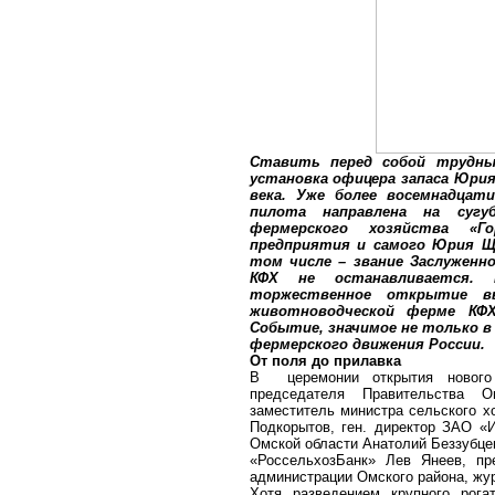
Ставить перед собой трудны
установка офицера запаса Юри
века. Уже более восемнадцат
пилота направлена на сугу
фермерского хозяйства «Г
предприятия и самого Юрия Щ
том числе – звание Заслуженн
КФХ не останавливается.
торжественное открытие вы
животноводческой ферме КФХ
Событие, значимое не только в 
фермерского движения России.
От поля до прилавка
В
церемонии открытия новог
председателя Правительства 
заместитель министра сельского х
Подкорытов, ген. директор ЗАО «
Омской области Анатолий Беззубце
«РоссельхозБанк» Лев Янеев, пр
администрации Омского района, жу
Хотя разведением крупного рога