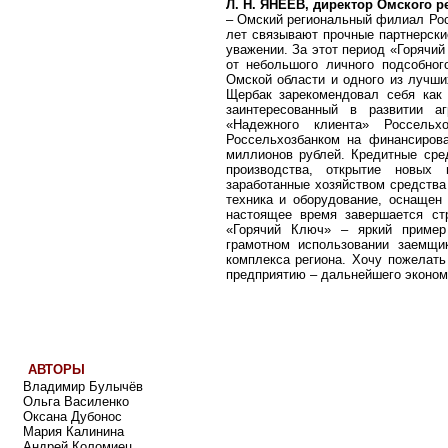
Л. Н. ЯНЕЕВ, директор Омского 
– Омский региональный филиал Ро
лет связывают прочные партнерски
уважении. За этот период «Горячи
от небольшого личного подсобног
Омской области и одного из лучш
Щербак зарекомендовал себя как 
заинтересованный в развитии аг
«Надежного клиента» Россельх
Россельхозбанком на финансиров
миллионов рублей. Кредитные сре
производства, открытие новых 
заработанные хозяйством средства
техника и оборудование, оснащен
настоящее время завершается ст
«Горячий Ключ» – яркий пример 
грамотном использовании заемщи
комплекса региона. Хочу пожелат
предприятию – дальнейшего экономи
АВТОРЫ
Владимир Булычёв
Ольга Василенко
Оксана Дубонос
Мария Калинина
Андрей Коломиец