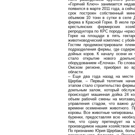
«Горячий Ключ» занимается недав
появился в марте 2011 года, а сейч
срок построен собственный мин
объемом 10 тонн в сутки в селе 
ферма в Красной Горке. В июле п
крестьянских фермерских хозя
репродуктора по КРС породы «красн
Горке на площади в пять гектар
животноводческий комплекс с убой
Гостям продемонстрировали плем
подразделения фермы, где содержи
дойных коров. К началу осени их
стало открытие нового доильно
оборудованием «Елочка». По слова
Омском регионе, приобрел во в
области.
– Еще два года назад на месте 
Щербак. – Первый телятник начи
этапом стало строительство фермы
доильным залом, который обслуж
происходит машинная дойка 24 ко
объем рабочей смены на молзаво
управления стадом, что важно д
времени осеменения животного. П
коровы. Все животные чипированы.
буренки, предоставляя всю необх
тем, что сразу претендует на 
производимое нашим хозяйством мо
По признанию Юрия Щербака, больш