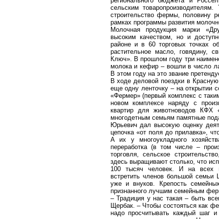
регионального бюджета и Россел
сельским товаропроизводителям. 
строительство фермы, половину р
рамках программы развития молочно
Молочная продукция марки «Дру
высоким качеством, но и доступ
районе и в 60 торговых точках о
растительное масло, говядину, 
Ключ». В прошлом году три наимен
молока и кефир – вошли в число л
В этом году на это звание претенд
В ходе деловой поездки в Красную
еще одну ленточку – на открытии с
«Фермер» (первый комплекс с таким
новом комплексе наряду с произ
квартир для животноводов КФХ 
многодетным семьям памятные пода
Юрьевич дал высокую оценку деят
цепочка «от поля до прилавка», чт
А их у многоукладного хозяйств
переработка (в том числе – прои
торговля, сельское строительств
здесь выращивают столько, что ис
100 тысяч человек. И на всех п
встретить членов большой семьи Щ
уже и внуков. Крепость семейных
признанного лучшим семейным фер
– Традиция у нас такая – быть вс
Щербак. – Чтобы состояться как фе
надо просчитывать каждый шаг и