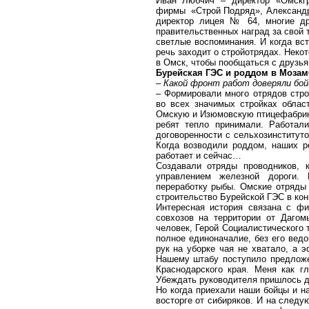
Иван Любчич – директор «Омскгр
фирмы
«Строй Подряд», Александр
директор лицея № 64, многие др
правительственных наград за свой 
светлые воспоминания. И когда вс
речь заходит о стройотрядах. Неко
в Омск, чтобы пообщаться с друзь
Бурейская ГЭС и роддом в Мозам
– Какой фронт работ доверяли бо
– Формировали много отрядов стро
во всех значимых стройках облас
Омскую и Изюмовскую птицефабрики
ребят тепло принимали. Работал
договоренности с сельхозинститут
Когда возводили роддом, наших р
работает и сейчас…
Создавали отряды проводников, к
управлением железной дороги.
переработку рыбы. Омские отряды
строительство Бурейской ГЭС в кон
Интересная история связана с фи
совхозов на территории от Даго
человек, Герой Социалистического 
полное единоначалие, без его ведо
рук на уборке чая не хватало, а 
Нашему штабу поступило предлож
Краснодарского края. Меня как г
Убеждать руководителя пришлось д
Но когда приехали наши бойцы и н
восторге от сибиряков. И на следу