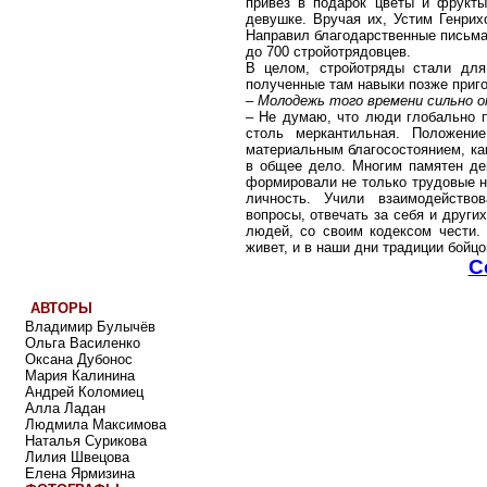
привез в подарок цветы и фрукты
девушке. Вручая их, Устим Генрих
Направил благодарственные письма 
до 700 стройотрядовцев.
В целом, стройотряды стали для
полученные там навыки позже приго
– Молодежь того времени сильно 
– Не думаю, что люди глобально п
столь меркантильная. Положени
материальным благосостоянием, как
в общее дело. Многим памятен де
формировали не только трудовые н
личность. Учили взаимодейство
вопросы, отвечать за себя и других
людей, со своим кодексом чести.
живет, и в наши дни традиции бой
С
АВТОРЫ
Владимир Булычёв
Ольга Василенко
Оксана Дубонос
Мария Калинина
Андрей Коломиец
Алла Ладан
Людмила Максимова
Наталья Сурикова
Лилия Швецова
Елена Ярмизина