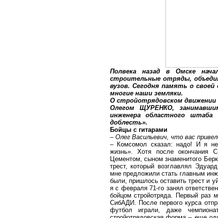
Полвека назад в Омске нача
строительные отряды, объедин
вузов. Сегодня память о свое
многие наши земляки.
О стройотрядовском движении и
Олегом ЩУРЕНКО, занимавшим
инженера областного штаба 
доблесть».
Бойцы с гитарами
– Олег Васильевич, что вас приве
– Комсомол сказал: надо! И я не
жизнь». Хотя после окончания 
Цементом, сыном знаменитого Берк
трест, который возглавлял Эдуар
мне предложили стать главным инж
были, пришлось оставить трест и у
я с февраля 71-го занял ответств
бойцом стройотряда. Первый раз 
СибАДИ. После первого курса отпр
футбол играли, даже чемпиона
стройотрядовская форма – еще оди