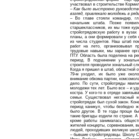
участвовал в строительстве Кормил
– Как было выстроено руководст
взгляд, привлекало молодежь в ря
– Во главе стояли командир, гл
начальник штаба. Позже появи
старшеклассников, их мы тоже кур
стройотрядовскую работу в вузах
планы, а они формировали у себя
из числа студентов. Наш штаб по
работ на лето, организовывал п
трудовые навыки, мы заранее орг
ПТУ. Область была поделена на ре
период. В подчинении у зональ
строителя проводили зональный сл
Когда я пришел в штаб, областной о
79-м уходил, их было уже окол
внимание обкома партии, комсомол
дело. По сути, стройотряды явил
молодежи тех лет. Было все – и уда
костра. У кого-то в отряде завязы
семьи. Существовал негласный к
стройотрядах был сухой закон. Кон
период каникул, чтобы безбедно ж
было другое. В те годы проще бы
такие бригады ездили по стране. А
кроме работы занималась общест
жителей концерты, соревнования, 
людей, проходивших великую школ
– бывшие стройотрядовцы. Школу 