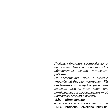
Любовь к ближним, сострадание, 
пределами Омской области Неж
абстрактные понятия, а человече
работе.
На сегодняшний день в Нежинс
учреждений России, проживает 735
отделениях милосердия, располож
говорит само за себя. Здесь н
нуждающиеся в повседневном уход
наполнено особым смыслом.
«Мы – одна семья»
– Так сложилось изначально, что к
Нина Павловна Романова, врач-не