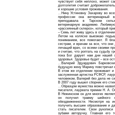
чувствует себя неплохо, может са
долголетия считает доброжелател
и хорошие условия проживания.
…Нину Устиновну Захарову во все
профессии она ветеринарный в
преподавала в Тарском сельх
ветеринарную академию. Любимую
«рассеянный склероз», который при
– Семь лет живу здесь в отделении,
Летом на коляске выезжаю подыш
пониманием, все помогают. Я бла
сестрам, и врачам за все, что он
лечащий врач, со всеми своими п
и считаю, что роптать на судьбу 
пока Бог дарует нам дни нашей
здоровья. Здоровье будет – все о
…Валерий Эдуардович Барковски
будущую жену Марину повстречал 
В этом же отделении проживает и 
заслуженная артистка РСФСР, лаур
человеком, Валерий без дела не си
В 2007 году вышел сборник его сти
…Образцом мужества можно назвать
писателя, лауреата премии Н. А. О
В Нежинском он для многих являет
он получил травму шейного о
обездвиженности. Несмотря на 
получить высшее образование и д
стать писателем. Свои рукописи
зубами авторучку. Главная его 