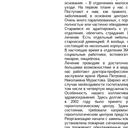
основания. – В отделениях милосе
уходе. На первом плане у нас со
Поступают к нам, как правило,
заболеваний, в основном централ
Очень много парализованных, с пора
полностью или частично обездвиже
Стараемся их адаптировать к ус
отделения, облегчить страдания.
лечение. Есть отдельный неболь
старческой деменцией. А вообще, 
состоящий из нескольких корпусов 
В настоящее время в отделении 36
социальные работники, вспомога
пекарни, пищеблока.
Лечение проводим в достаточно
большими возможностями и в меди
нас работают доктора-професси
заслужили врачи Ирина Петровна 
Николаевна Мурастова. Широко исп
случае необходимости госпитализи
том числе в четвертую медсанчасть,
Особенность нашего коллект
здравоохранения. Здесь долгие го
в 2002 году было принято р
геронтологическому центру. Зда
состоянии, требовали капрем
геронтологическим центром предста
Реорганизацию начали с замены ко
установлена пожарная сигнализация
где проживают обездвиженные л