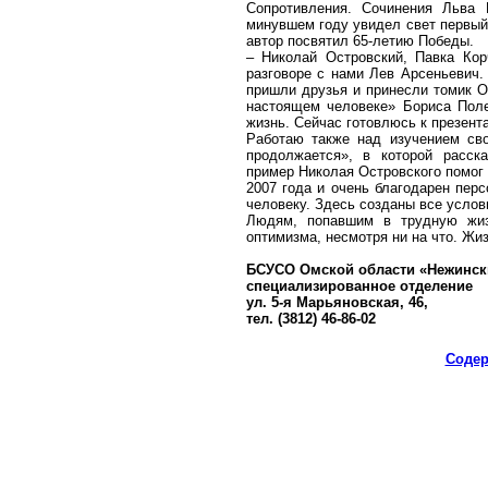
Сопротивления. Сочинения Льва 
минувшем году увидел свет первый 
автор посвятил 65-летию Победы.
– Николай Островский, Павка Кор
разговоре с нами Лев Арсеньевич.
пришли друзья и принесли томик О
настоящем человеке» Бориса Поле
жизнь. Сейчас готовлюсь к презента
Работаю также над изучением св
продолжается», в которой расск
пример Николая Островского помог 
2007 года и очень благодарен перс
человеку. Здесь созданы все услов
Людям, попавшим в трудную жиз
оптимизма, несмотря ни на что. Жи
БСУСО Омской области «Нежински
специализированное отделение
ул. 5-я Марьяновская, 46,
тел. (3812) 46-86-02
Содер