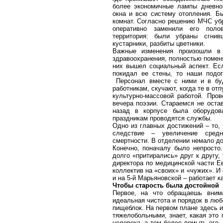
более экономичные лампы дневно
окна и всю систему отопления. Б
комнат. Согласно решению МЧС убр
оперативно заменили его поло
территория: были убраны сгни
кустарники, разбиты цветники.
Важные изменения произошли в 
здравоохранения, полностью помен
них вышел социальный аспект. Ес
покидал ее стены, то наши подо
Персонал вместе с ними и в бу
работникам, скучают, когда те в от
культурно-массовой работой. Про
вечера поэзии. Стараемся не оста
назад в корпусе была оборудов
праздникам проводятся службы.
Одно из главных достижений – то,
следствие – увеличение средн
смертности. В отделении немало до
Конечно, поначалу было непросто
долго «притирались» друг к другу,
директора по медицинской части Е
коллектив на «своих» и «чужих». И
и на 5-й Марьяновской – работает 
Чтобы старость была достойной
Первое, на что обращаешь вним
идеальная чистота и порядок в люб
пищеблок. На первом плане здесь и 
тяжелобольными, знает, какая это 
человека, а тем более помыть его.