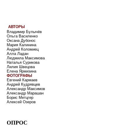
АВТОРЫ
Владимир Булычёв
Ольга Василенко
Оксана Дубонос
Мария Калинина
Андрей Коломиец
Алла Ладан
Людмила Максимова
Наталья Сурикова
Лилия Швецова
Елена Ярмизина
ФОТОГРАФЫ
Евгений Кармаев
Андрей Кудрявцев
Александр Максимов
Александр Марашан
Борис Метцгер
Алексей Озеров
ОПРОС