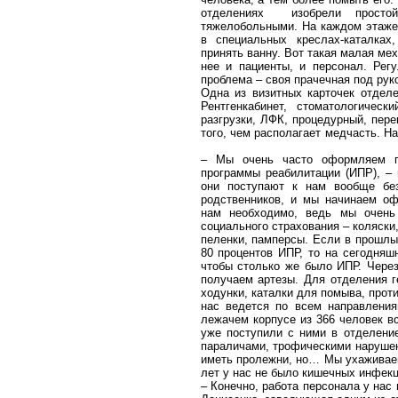
отделениях
изобрели прост
тяжелобольными. На каждом этаже
в специальных креслах-каталках
принять ванну. Вот такая малая ме
нее и пациенты, и персонал. Рег
проблема – своя прачечная под рук
Одна из визитных карточек отдел
Рентгенкабинет, стоматологичес
разгрузки, ЛФК, процедурный, пер
того, чем располагает медчасть. 
– Мы очень часто оформляем па
программы реабилитации (ИПР), –
они поступают к нам вообще без
родственников, и мы начинаем о
нам необходимо, ведь мы очень
социального страхования – коляски
пеленки, памперсы. Если в прошлы
80 процентов ИПР, то на сегодняш
чтобы столько же было ИПР. Чере
получаем артезы. Для отделения г
ходунки, каталки для помыва, про
нас ведется по всем направления
лежачем корпусе из 366 человек в
уже поступили с ними в отделени
параличами, трофическими наруше
иметь пролежни, но… Мы ухаживаем 
лет у нас не было кишечных инфекци
– Конечно, работа персонала у нас