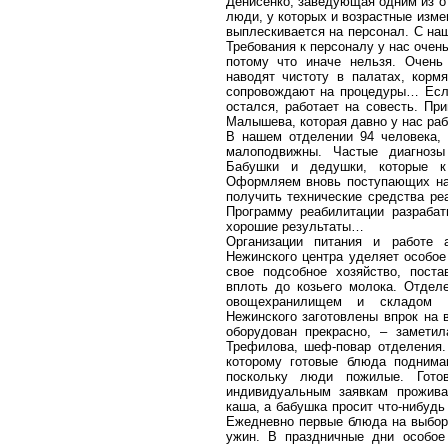
Денисенко, заведующая одним из о
люди, у которых и возрастные измен
выплескивается на персонал. С на
Требования к персоналу у нас очен
потому что иначе нельзя. Очень
наводят чистоту в палатах, корм
сопровождают на процедуры… Если 
остался, работает на совесть. П
Малышева, которая давно у нас раб
В нашем отделении 94 человека, 
малоподвижны. Частые диагнозы
Бабушки и дедушки, которые к 
Оформляем вновь поступающих на 
получить технические средства ре
Программу реабилитации разраба
хорошие результаты…
Организации питания и работе а
Нежинского центра уделяет особое
свое подсобное хозяйство, пос
вплоть до козьего молока. Отдел
овощехранилищем и складом к
Нежинского заготовлены впрок на 
оборудован прекрасно, – замети
Трефилова, шеф-повар отделения.
которому готовые блюда поднима
поскольку люди пожилые. Гот
индивидуальным заявкам прожив
каша, а бабушка просит что-нибудь
Ежедневно первые блюда на выбор.
ужин. В праздничные дни особое