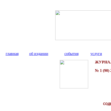
главная
об издании
события
услуги
ЖУРНАЛ
№ 1 (90) 2
СОД