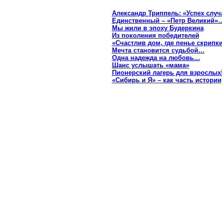
Александр Триппель: «Успех слу
Единственный – «Петр Великий»
Мы жили в эпоху Будеркина
Из поколения победителей
«Счастлив дом, где пенье скрипк
Мечта становится судьбой…
Одна надежда на любовь…
Шанс услышать «мама»
Пионерский лагерь для взрослых
«Сибирь и Я» – как часть истории