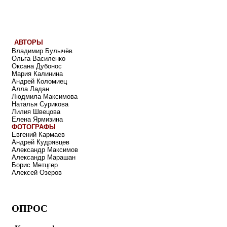
АВТОРЫ
Владимир Булычёв
Ольга Василенко
Оксана Дубонос
Мария Калинина
Андрей Коломиец
Алла Ладан
Людмила Максимова
Наталья Сурикова
Лилия Швецова
Елена Ярмизина
ФОТОГРАФЫ
Евгений Кармаев
Андрей Кудрявцев
Александр Максимов
Александр Марашан
Борис Метцгер
Алексей Озеров
ОПРОС