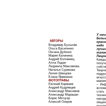
У оми
Больш
АВТОРЫ
краси
Владимир Булычёв
надо
Ольга Василенко
лучш
Оксана Дубонос
талан
Мария Калинина
Лицом
Андрей Коломиец
Кажды
Алла Ладан
получ
Людмила Максимова
собст
Наталья Сурикова
Творч
Лилия Швецова
подру
Елена Ярмизина
искус
ФОТОГРАФЫ
макияж
Евгений Кармаев
– Инф
Андрей Кудрявцев
вспом
Александр Максимов
стать
Александр Марашан
технич
Борис Метцгер
наход
Алексей Озеров
общен
ощути