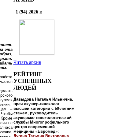
1 (94) 2026 г.
илист.
ла эта
образ,
крыть
Читать архив
адать
ром.
..
РЕЙТИНГ
работа
УСПЕШНЫХ
чается
ЛЮДЕЙ
делать
рского
Давыдова Наталья Ильнична,
курсах
врач акушер-гинеколог
етики.
высшей категории с 60-летним
цам, –
стажем, руководитель
 Чтобы
акушерско-гинекологической
 Кроме
службы Многопрофильного
ссия не
центра современной
олчаса
медицины «Евромед»;
оение,
Дугина Татьяна Викторовна,
ркнуть