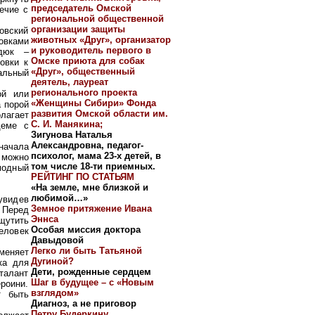
председатель Омской
ечие с
региональной общественной
организации защиты
овский
животных «Друг», организатор
овками
и руководитель первого в
рдюк –
Омске приюта для собак
овки к
«Друг», общественный
альный
деятель, лауреат
регионального проекта
ой или
«Женщины Сибири» Фонда
а порой
развития Омской области им.
лагает
С. И. Манякина;
деме с
Зигунова Наталья
Александровна, педагог-
начала
психолог, мама 23-х детей, в
о можно
том числе 18-ти приемных.
модный
РЕЙТИНГ ПО СТАТЬЯМ
«На земле, мне близкой и
любимой…»
увидев
Земное притяжение Ивана
 Перед
Эннса
щутить
Особая миссия доктора
еловек
Давыдовой
Легко ли быть Татьяной
меняет
Дугиной?
ка для
Дети, рожденные сердцем
талант
Шаг в будущее – с «Новым
роини.
взглядом»
т быть
Диагноз, а не приговор
Петру Будеркину