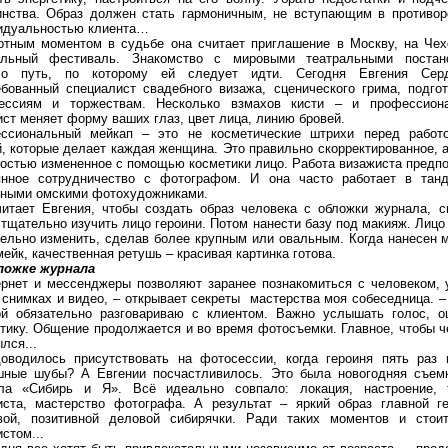
инства. Образ должен стать гармоничным, не вступающим в противор
идуальностью клиента…
отным моментом в судьбе она считает приглашение в Москву, на Чех
альный фестиваль. Знакомство с мировыми театральными постан
ло путь, по которому ей следует идти. Сегодня Евгения Се
ебованный специалист свадебного визажа, сценического грима, подгот
ессиям и торжествам. Несколько взмахов кисти – и профессион
ст меняет форму ваших глаз, цвет лица, линию бровей.
ссиональный мейкап – это не косметические штрихи перед работ
, которые делает каждая женщина. Это правильно скорректированное, 
ностью измененное с помощью косметики лицо. Работа визажиста предпо
янное сотрудничество с фотографом. И она часто работает в тан
тными омскими фотохудожниками.
читает Евгения, чтобы создать образ человека с обложки журнала, с
тщательно изучить лицо героини. Потом нанести базу под макияж. Лиц
тельно изменить, сделав более крупным или овальным. Когда нанесен 
йк, качественная ретушь – красивая картинка готова.
ложке журнала
ернет и мессенджеры позволяют заранее познакомиться с человеком, 
 снимках и видео, – открывает секреты
мастерства моя собеседница. –
ой обязательно разговариваю с клиентом. Важно услышать голос, о
етику. Общение продолжается и во время фотосъемки. Главное, чтобы ч
лся...
оводилось присутствовать на фотосессии, когда героиня пять раз 
шные шубы? А Евгении посчастливилось. Это была новогодняя съем
ла «Сибирь и Я». Всё идеально совпало: локация, настроение, 
иста, мастерство фотографа. А результат – яркий образ главной ге
вой, позитивной деловой сибирячки. Ради таких моментов и стои
стом...