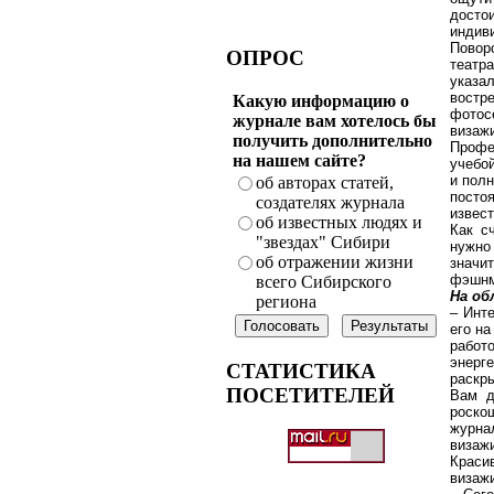
досто
индив
Повор
ОПРОС
театр
указа
востр
Какую информацию о
фотос
журнале вам хотелось бы
визажи
получить дополнительно
Профе
на нашем сайте?
учебой
и пол
об авторах статей,
посто
создателях журнала
извес
об известных людях и
Как с
"звездах" Сибири
нужно 
об отражении жизни
значи
фэшнме
всего Сибирского
На об
региона
– Инт
его на
работ
энерг
СТАТИСТИКА
раскры
ПОСЕТИТЕЛЕЙ
Вам д
роско
журна
визаж
Краси
визажи