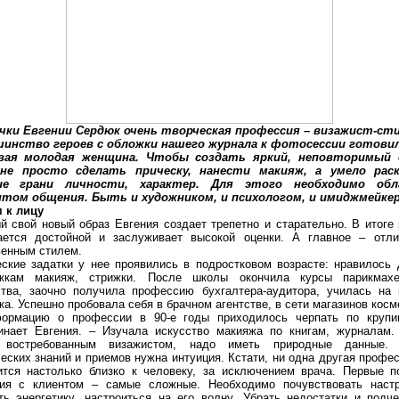
чки Евгении Сердюк очень творческая профессия – визажист-ст
инство героев с обложки нашего журнала к фотосессии готови
вая молодая женщина. Чтобы создать яркий, неповторимый 
 не просто сделать прическу, нанести макияж, а умело рас
ие грани личности, характер. Для этого необходимо обл
том общения. Быть и художником, и психологом, и имиджмейке
 к лицу
й свой новый образ Евгения создает трепетно и старательно. В итоге 
ается достойной и заслуживает высокой оценки. А главное – отли
венным стилем.
еские задатки у нее проявились в подростковом возрасте: нравилось 
жкам макияж, стрижки. После школы окончила курсы парикмахе
ства, заочно получила профессию бухгалтера-аудитора, училась на 
а. Успешно пробовала себя в брачном агентстве, в сети магазинов косм
ормацию о профессии в 90-е годы приходилось черпать по крупи
инает Евгения. – Изучала искусство макияжа по книгам, журналам.
 востребованным визажистом, надо иметь природные данные.
еских знаний и приемов нужна интуиция. Кстати, ни одна другая профе
ится настолько близко к человеку, за исключением врача. Первые п
ия с клиентом – самые сложные. Необходимо почувствовать настр
ть энергетику, настроиться на его волну. Убрать недостатки и подче